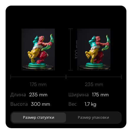
Статуэтка
300 mm
175 mm
235 mm
Длина
235 mm
Ширина
175 mm
Высота
300 mm
Вес
1,7 kg
Размер статуэтки
Размер упаковки