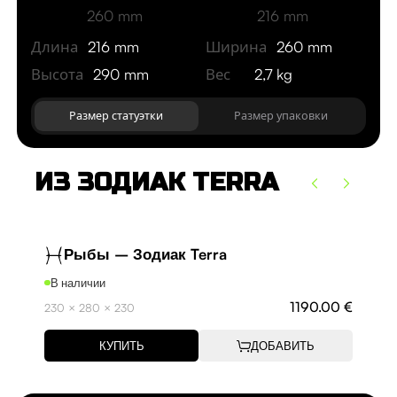
260 mm
216 mm
Длина
216 mm
Ширина
260 mm
Высота
290 mm
Вес
2,7 kg
Размер статуэтки
Размер упаковки
ИЗ ЗОДИАК TERRA
Рыбы – Зодиак Terra
В наличии
В н
1190.00 €
230 × 280 × 230
215 
КУПИТЬ
ДОБАВИТЬ