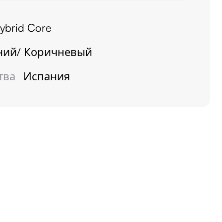
ybrid Core
ний/ Коричневый
тва
Испания