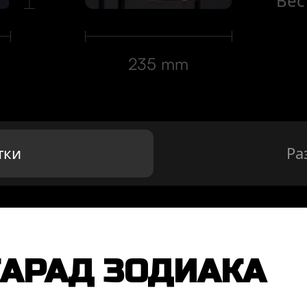
Вес
235 mm
тки
Ра
КАРАД ЗОДИАКА