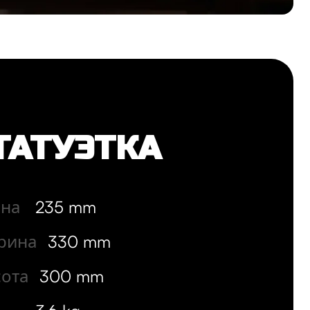
ТАТУЭТКА
на
235 mm
рина
330 mm
ота
300 mm