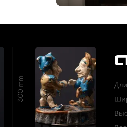
С
300 mm
Дли
Ши
Выс