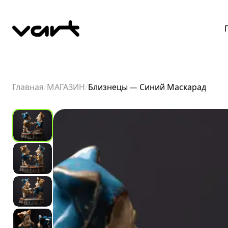
Главная
/
МАГАЗИН
/
Близнецы – Синий Маскарад